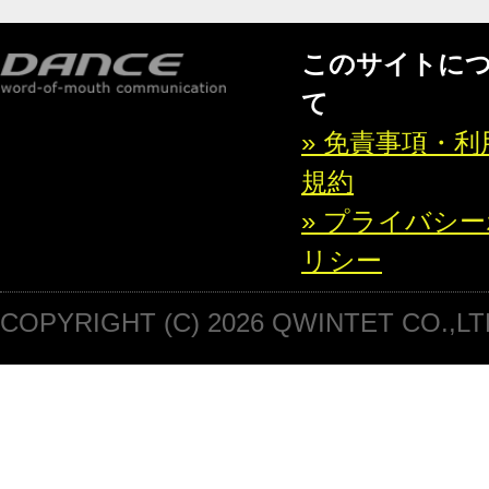
このサイトに
て
» 免責事項・利
規約
» プライバシ
リシー
COPYRIGHT (C) 2026 QWINTET CO.,LT