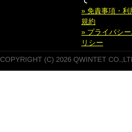
て
» 免責事項・利
規約
» プライバシ
リシー
COPYRIGHT (C) 2026 QWINTET CO.,LT