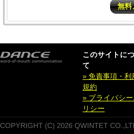
無料
このサイトに
て
» 免責事項・利
規約
» プライバシ
リシー
COPYRIGHT (C) 2026 QWINTET CO.,LT