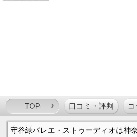
TOP
口コミ・評判
コ
守谷緑バレエ・ストゥーディオは神奈