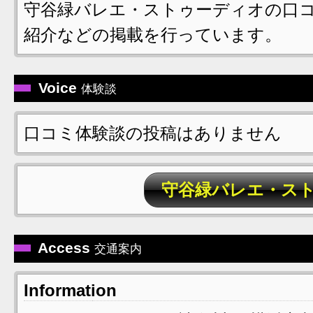
守谷緑バレエ・ストゥーディオの口
紹介などの掲載を行っています。
Voice
体験談
口コミ体験談の投稿はありません
守谷緑バレエ・ス
Access
交通案内
Information