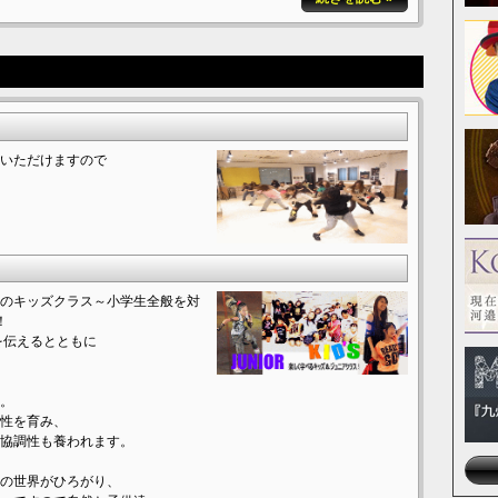
いただけますので
のキッズクラス～小学生全般を対
！
を伝えるとともに
。
性を育み、
協調性も養われます。
の世界がひろがり、