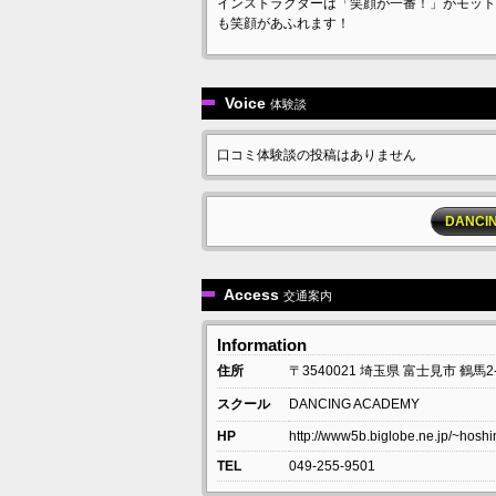
インストラクターは「笑顔が一番！」がモット
も笑顔があふれます！
Voice
体験談
口コミ体験談の投稿はありません
DANC
Access
交通案内
Information
住所
〒3540021
埼玉県
富士見市
鶴馬2-
スクール
DANCING ACADEMY
HP
http://www5b.biglobe.ne.jp/~hoshi
TEL
049-255-9501