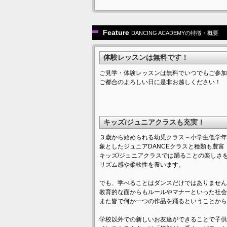
Feature
DANCING ACADEMYの特徴・概要
体験レッスンは無料です！
ご見学・体験レッスンは無料でいつでもご参加
ご都合のよろしい日に是非お越しください！
キッズ/ジュニアクラスも充実！
３歳から始められる幼児クラス～小学生低学年
象としたジュニアDANCEクラスと種類も豊富
キッズ/ジュニアクラスでは踊ることの楽しさ
リズム感や柔軟性を養います。
でも、学べることはダンスだけではありません
教育的な面からもルールやマナーといった社会
また皆で何か一つの作品を踊るということから
学校以外での新しいお友達ができることで子供