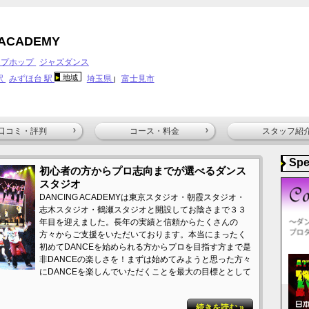
 ACADEMY
ップホップ
ジャズダンス
地域
駅
みずほ台 駅
埼玉県
富士見市
|
口コミ・評判
コース・料金
スタッフ紹
Spe
初心者の方からプロ志向までが選べるダンス
スタジオ
DANCING ACADEMYは東京スタジオ・朝霞スタジオ・
志木スタジオ・鶴瀬スタジオと開設してお陰さまで３３
年目を迎えました。長年の実績と信頼からたくさんの
方々からご支援をいただいております。本当にまったく
初めてDANCEを始められる方からプロを目指す方まで是
非DANCEの楽しさを！まずは始めてみようと思った方々
にDANCEを楽しんでいただくことを最大の目標ととして
続きを読む »