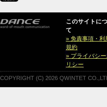
このサイトに
て
» 免責事項・利
規約
» プライバシ
リシー
COPYRIGHT (C) 2026 QWINTET CO.,LT