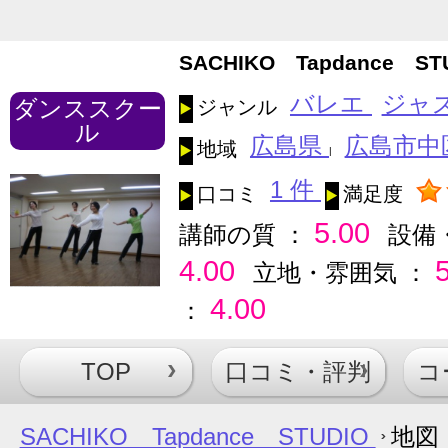
SACHIKO Tapdance ST
バレエ
ジャ
ダンススクー
ジャンル
ル
広島県
広島市中
地域
|
1 件
口コミ
満足度
5.00
講師の質 ：
設備
4.00
立地・雰囲気 ：
4.00
：
TOP
口コミ・評判
コ
SACHIKO Tapdance STUDIO
地図