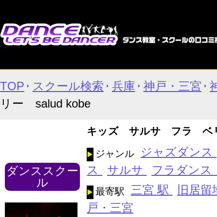
TOP
スクール検索
兵庫
神戸・三宮
リー salud kobe
キッズ サルサ フラ ベリー 
ジャズダンス
ジャンル
ス
サルサ
フラダンス
ダンススクー
ル
三宮 駅
旧居留
最寄駅
戸・三宮