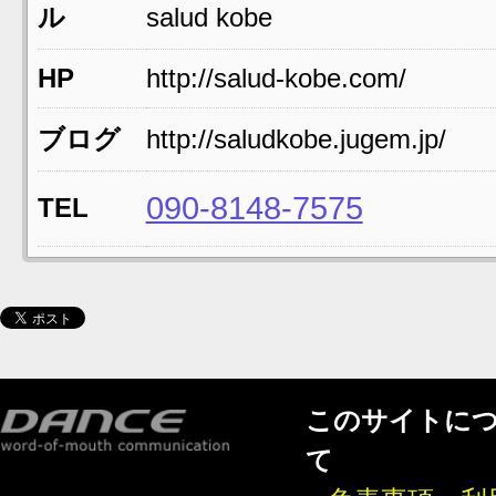
ル
salud kobe
HP
http://salud-kobe.com/
ブログ
http://saludkobe.jugem.jp/
090-8148-7575
TEL
このサイトに
て