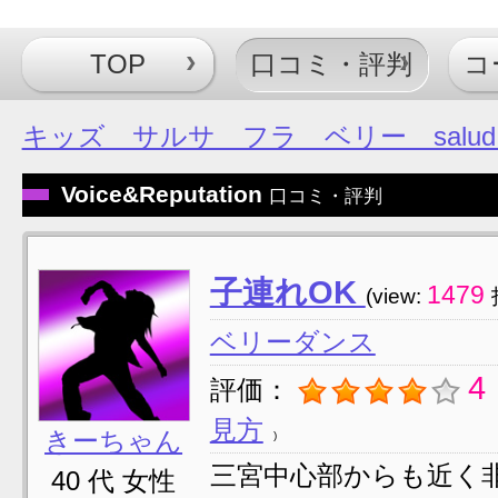
TOP
口コミ・評判
コ
キッズ サルサ フラ ベリー salud 
Voice&Reputation
口コミ・評判
子連れOK
1479
(view:
ベリーダンス
4
評価：
見方
きーちゃん
三宮中心部からも近く
40 代 女性