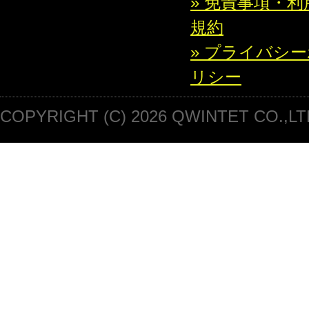
» 免責事項・利
規約
» プライバシ
リシー
COPYRIGHT (C) 2026 QWINTET CO.,LT