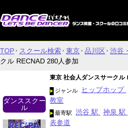
TOP
スクール検索
東京
品川区
渋谷
クル RECNAD 280人参加
東京 社会人ダンスサークル R
ヒップホップ
ジャンル
教室
ダンススクー
ル
渋谷 駅
神泉 駅
最寄駅
表参道