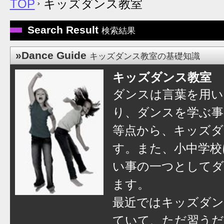
TOP
キッズダンス教室
Search Result
検索結果
»Dance Guide
キッズダンス教室の基礎知識
キッズダンス教室
ダンスは言葉を用い
り、ダンスを学ぶ事
等点から、キッズダ
す。また、小中学校
い事の一つとして
ます。
最近ではキッズダン
ていて、ただ習うだ