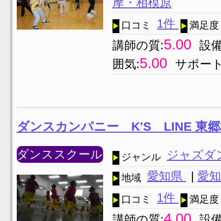
摩・相模原
1件
口コミ
満足度
5.00
講師の質:
設備
5.00
囲気:
サポート
ダンスカンパニー K'S LINE 東
ダンススクール
ジャズダ
ジャンル
愛知県
|
愛知
地域
1件
口コミ
満足度
4.00
講師の質:
設備