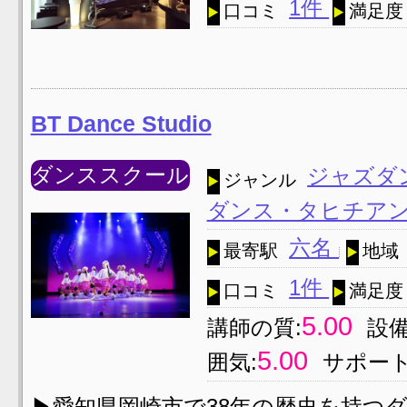
1件
口コミ
満足度
BT Dance Studio
ダンススクール
ジャズダ
ジャンル
ダンス・タヒチア
六名
最寄駅
地域
1件
口コミ
満足度
5.00
講師の質:
設備
5.00
囲気:
サポート
▶愛知県岡崎市で38年の歴史を持つダンススク