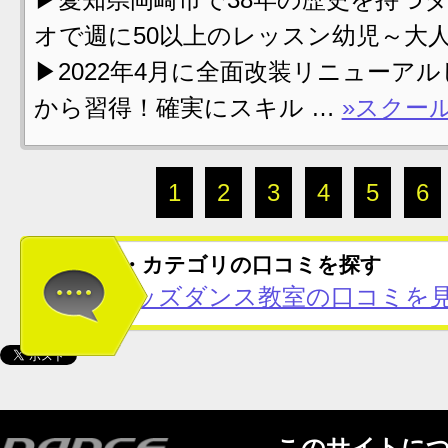
オで週に50以上のレッスン幼児～大
▶2022年4月に全面改装リニューア
から習得！確実にスキル …
»スクー
1
2
3
4
5
6
この地域・カテゴリの口コミを探す
全国のキッズダンス教室の口コミを見
このサイトに