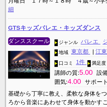
月曜日 １７時～１８時 ４歳～小学
細
GTSキッズバレエ・キッズダンス
ダンススクール
バレエ
ジャンル
東京都
|
江東
地域
1件
口コミ
満足度
5.00
講師の質:
設備
4.00
囲気:
サポート
基礎から丁寧に教え、柔軟な身体をつ
ろから音楽にあわせて身体を動かす