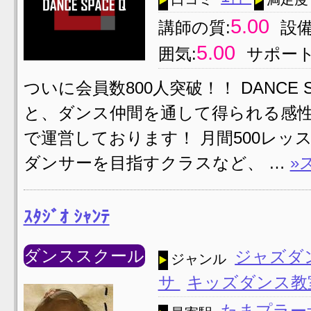
5.00
講師の質:
設備
5.00
囲気:
サポート
ついに会員数800人突破！！ DANCE
と、ダンス仲間を通して得られる感性
で運営しております！ 月間500レ
ダンサーを目指すクラスなど、 …
»
ｽﾀｼﾞｵ ｼｬﾝﾃ
ダンススクール
ジャズダ
ジャンル
サ
キッズダンス
たまプラ