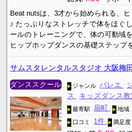
Beat nutsは、3才から始められ
♪ たっぷりなストレッチで体をほぐ
ールのトレーニングで、体の可動域を
ヒップホップダンスの基礎ステップ
サムスタレンタルスタジオ 大阪梅
ダンススクール
バレエ
ジャンル
ス
キッズダンス
扇町
最寄駅
地域
1件
口コミ
満足度