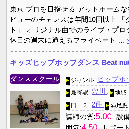
東京 プロを目指せる アットホームな社
ビューのチャンスは年間10回以上 
ト」 オリジナル曲でのライブ・プロ
休日の週末に通えるプライベート …
キッズヒップホップダンス Beat n
ダンススクール
ヒップホ
ジャンル
穴川
最寄駅
地域
2件
口コミ
満足度
5.00
講師の質:
設備
4.50
囲気:
サポート