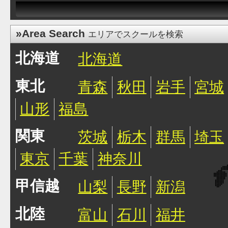
»Area Search
エリアでスクールを検索
北海道
北海道
東北
青森
秋田
岩手
宮城
山形
福島
関東
茨城
栃木
群馬
埼玉
東京
千葉
神奈川
甲信越
山梨
長野
新潟
北陸
富山
石川
福井