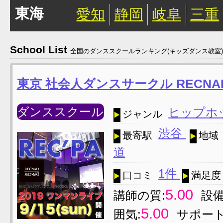
東海
愛知
静岡
岐阜
三重
School List
全国のダンススクールランキング(キッズダンス教室)
東京 社会人ダンスサークル RECNAD
ダンススクール
ヒップホ
ジャンル
渋谷
最寄駅
地域
道
1件
口コミ
満足度
5.00
講師の質:
設備
5.00
囲気:
サポート