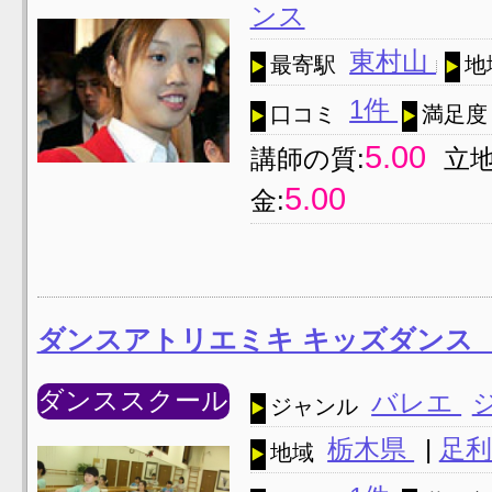
ンス
東村山
最寄駅
地
1件
口コミ
満足度
5.00
講師の質:
立地
5.00
金:
ダンスアトリエミキ キッズダン
ダンススクール
バレエ
ジャンル
栃木県
|
足利
地域