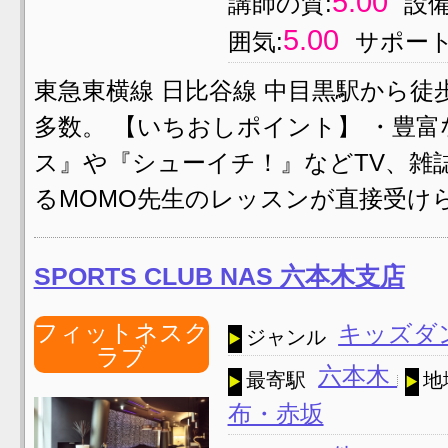
5.00
講師の質:
設備
5.00
囲気:
サポート
東急東横線 日比谷線 中目黒駅から
多数。 【いちおしポイント】 ・豊
ス』や『シューイチ！』などTV、雑
るMOMO先生のレッスンが直接受け
SPORTS CLUB NAS 六本木支店
フィットネスク
キッズダ
ジャンル
ラブ
六本木
最寄駅
地
布・赤坂