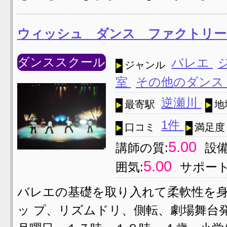
ウィッシュ ダンス ファクトリー
ダンススクール
バレエ
ジャンル
室
その他のダン
逆瀬川
最寄駅
地
1件
口コミ
満足度
5.00
講師の質:
設備
5.00
囲気:
サポート
バレエの基礎を取り入れて柔軟性を
ッ プ、リズムドリ、側転、劇場舞台