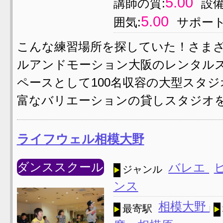
5.00
講師の質:
設備
5.00
囲気:
サポート
こんな練習場所を探していた！さまざ
ルアンドモーション大阪のレンタル
ペースとして100名収容の大型スタ
富なバリエーションの貸しスタジオを
ライフウェル相模大野
ダンススクール
バレエ
ジャンル
ンス
相模大野
最寄駅