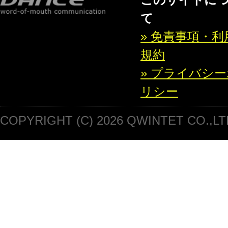
て
» 免責事項・利
規約
» プライバシ
リシー
COPYRIGHT (C) 2026 QWINTET CO.,LT