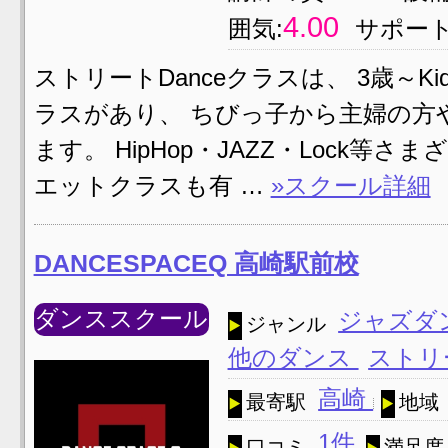
4.00
囲気:
サポート
ストリートDanceクラスは、 3歳～K
ラスがあり、 ちびっ子から主婦の方
ます。 HipHop・JAZZ・Loc
エットクラスも有 …
»スクール詳細
DANCESPACEQ 高崎駅前校
ダンススクール
ジャズダ
ジャンル
他のダンス
ストリ
高崎
最寄駅
地域
1件
口コミ
満足度