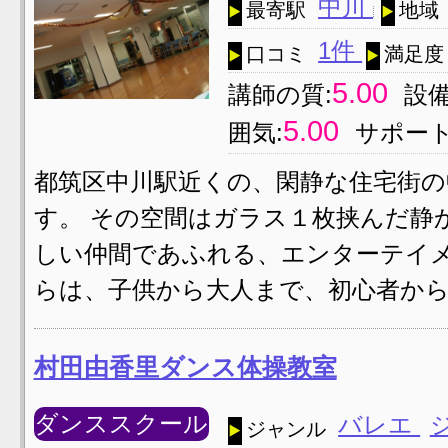
中川
最寄駅
地域
1件
口コミ
満足度
5.00
講師の質:
設備
5.00
囲気:
サポート
都筑区中川駅近くの、閑静な住宅街
す。 その空間はガラス１枚挟んだ静
しい仲間であふれる、エンターテイメ
らは、子供から大人まで、初心者から
村田由香里ダンス体操教室
ダンススクール
バレエ
ジャンル