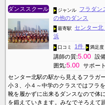
ダンススクール
フラダン
ジャンル
の他のダンス
センター
最寄駅
浜
1件
口コミ
満足度
5.00
講師の質:
設備
5.00
囲気:
サポート
センター北駅の駅から見えるフラガー
小３、小４～中学のクラスではフラを中
靴を履かずに出来るダンスなので体
を鍛えていきます。みなでそろえて踊