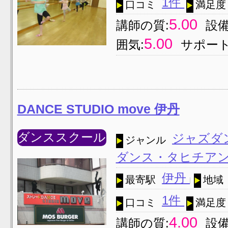
1件
口コミ
満足度
5.00
講師の質:
設備
5.00
囲気:
サポート
DANCE STUDIO move 伊丹
ダンススクール
ジャズダ
ジャンル
ダンス・タヒチア
伊丹
最寄駅
地域
1件
口コミ
満足度
4.00
講師の質:
設備