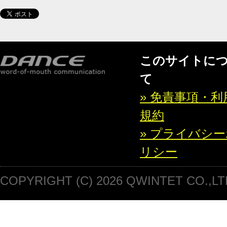
このサイトに
て
» 免責事項・利
規約
» プライバシ
リシー
COPYRIGHT (C) 2026 QWINTET CO.,LT