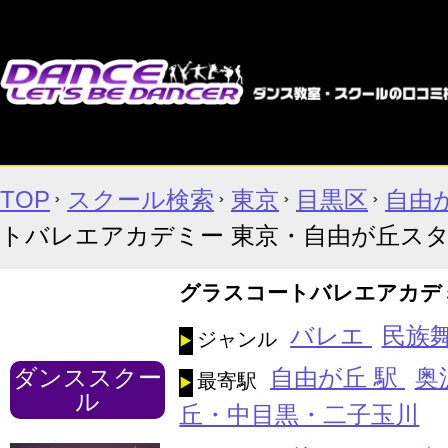
TOP
スクール検索
東京
目黒区
自由
トバレエアカデミー 東京・自由が丘ス
グラスコートバレエアカデ
バレエ
民族
ジャンル
ダンススクー
自由が丘 駅
奥
最寄駅
ル
丘・中目黒・二子玉川