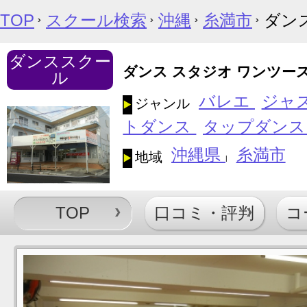
TOP
スクール検索
沖縄
糸満市
ダン
ダンススクー
ダンス スタジオ ワンツー
ル
バレエ
ジャ
ジャンル
トダンス
タップダン
沖縄県
糸満市
地域
|
TOP
口コミ・評判
コ