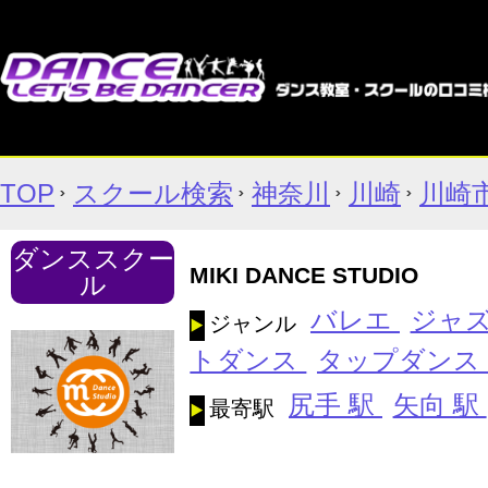
TOP
スクール検索
神奈川
川崎
川崎
ダンススクー
MIKI DANCE STUDIO
ル
バレエ
ジャ
ジャンル
トダンス
タップダンス
尻手 駅
矢向 駅
最寄駅