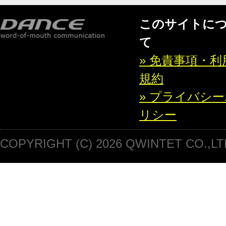
このサイトに
て
» 免責事項・利
規約
» プライバシ
リシー
COPYRIGHT (C) 2026 QWINTET CO.,LT