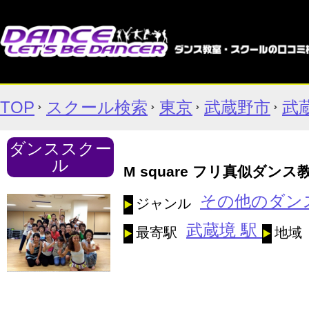
TOP
スクール検索
東京
武蔵野市
武
ダンススクー
ル
M square フリ真似ダンス
その他のダン
ジャンル
武蔵境 駅
最寄駅
地域