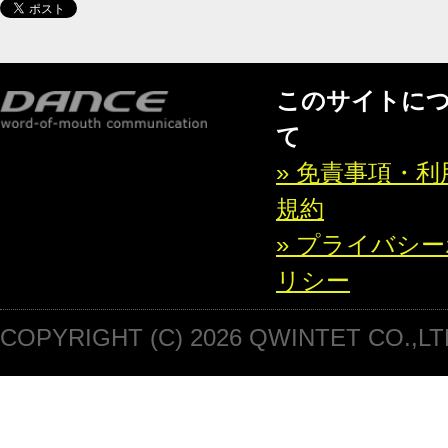
このサイトに
て
» 免責事項・利
規約
» プライバシ
リシー
COPYRIGHT (C) 2026 QWINTET CO.,LT