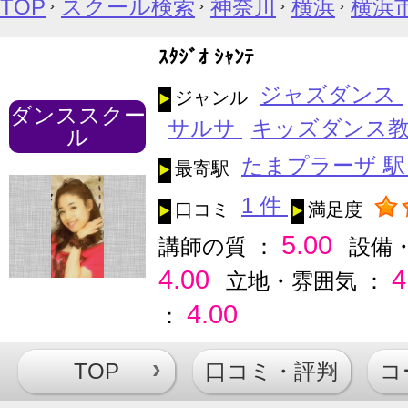
TOP
スクール検索
神奈川
横浜
横浜
ｽﾀｼﾞｵ ｼｬﾝﾃ
ジャズダンス
ジャンル
ダンススクー
サルサ
キッズダンス
ル
たまプラーザ 
最寄駅
1 件
口コミ
満足度
5.00
講師の質 ：
設備
4.00
4
立地・雰囲気 ：
4.00
：
TOP
口コミ・評判
コ