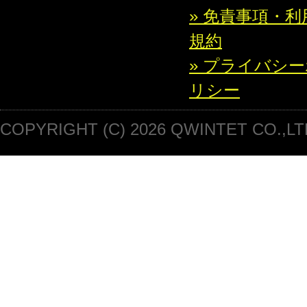
» 免責事項・利
規約
» プライバシ
リシー
COPYRIGHT (C) 2026 QWINTET CO.,LT