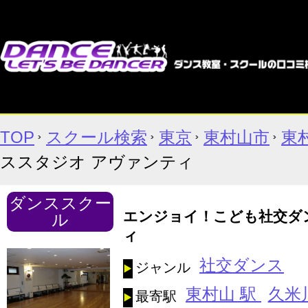
TOP
スクール検索
東京
東村山市
東
ススタジオ アヴァンティ
ダンススクー
エンジョイ！こども社交ダ
ル
ィ
社交ダンス
ジャンル
東村山 駅
久米
最寄駅