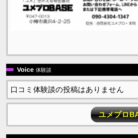
Voice
体験談
口コミ体験談の投稿はありません
ユメプロB