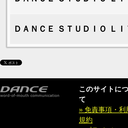
ＤＡＮＣＥ ＳＴＵＤＩＯ ＬＩ
このサイトに
て
» 免責事項・利
規約