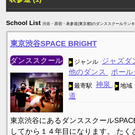
School List
渋谷・原宿・表参道(東京都)のダンススクールランキング
東京渋谷SPACE BRiGHT
ダンススクール
ジャズダ
ジャンル
他のダンス
ポール
神泉
最寄駅
地域
道
東京渋谷にあるダンススクールSPACE B
してから１４年目になります。 たく