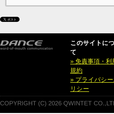
このサイトに
て
» 免責事項・利
規約
» プライバシ
リシー
COPYRIGHT (C) 2026 QWINTET CO.,LT