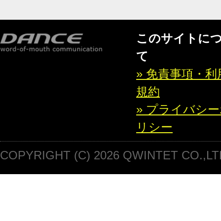
このサイトに
て
» 免責事項・利
規約
» プライバシ
リシー
COPYRIGHT (C) 2026 QWINTET CO.,LT