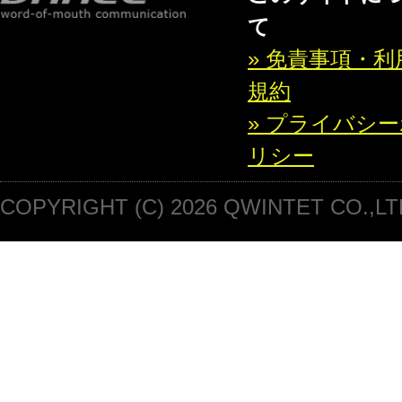
て
» 免責事項・利
規約
» プライバシ
リシー
COPYRIGHT (C) 2026 QWINTET CO.,LT