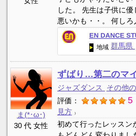
女性
した。 先生は子供に優
悪いかも・・。 何しろ入
EN DANCE S
群馬県
地域
ずばり…第二のマ
ジャズダンス
その他
5
評価：
見方
ま(*･ω･)
初めて行ったレッスン
30 代 女性
もどんどん変わりまし