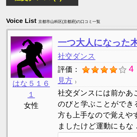
Voice List
京都市山科区(京都府)の口コミ一覧
一つ大人になった
社交ダンス
4
評価：
見方
はな５１６
社交ダンスには前かあ
１
のびと学ぶことができ
女性
方も上手なので覚えや
ましたけど運動にもな ..