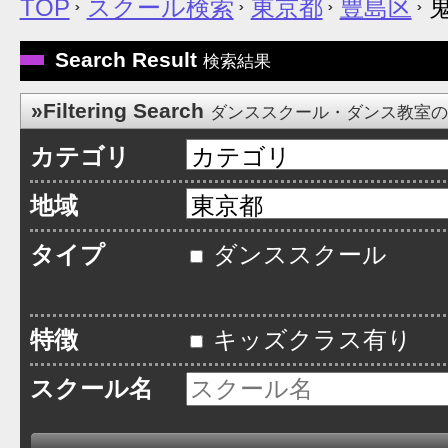
TOP
スクール検索
東京都
豊島区
鬼
Search Result
検索結果
»Filtering Search
ダンススクール・ダンス教室
カテゴリ
地域
タイプ
ダンススクール
特徴
キッズクラス有り
スクール名