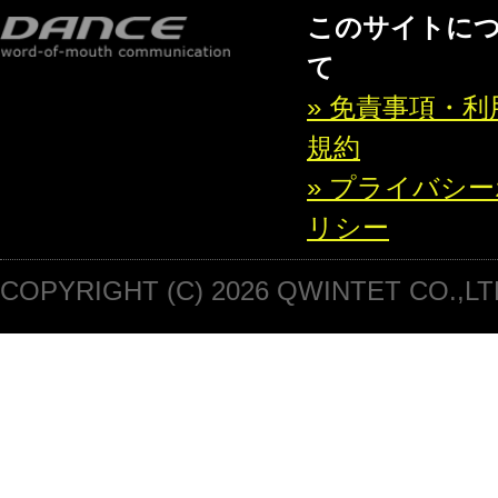
このサイトに
て
» 免責事項・利
規約
» プライバシ
リシー
COPYRIGHT (C) 2026 QWINTET CO.,LT