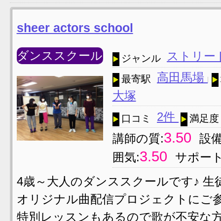
sheer actors school
ダンススクール
ストリー
ジャンル
高田馬場
最寄駅
大塚
2件
口コミ
満足度
3.50
講師の質:
設備
3.50
囲気:
サポート
4歳～大人のダンススクールです♪ 生
オリジナル曲配信プロジェクトにご参
特別レッスンもあるので歌が不安な方