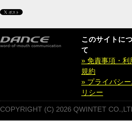
このサイトに
て
» 免責事項・利
規約
» プライバシ
リシー
COPYRIGHT (C) 2026 QWINTET CO.,LT