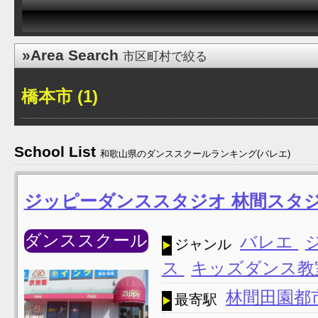
»Area Search
市区町村で絞る
橋本市 (1)
School List
和歌山県のダンススクールランキング(バレエ)
ジッピーダンススタジオ 林間スタ
ダンススクール
バレエ
ジャンル
ス
キッズダンス
林間田園都
最寄駅