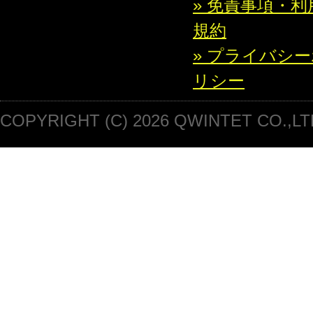
» 免責事項・利
規約
» プライバシ
リシー
COPYRIGHT (C) 2026 QWINTET CO.,LT