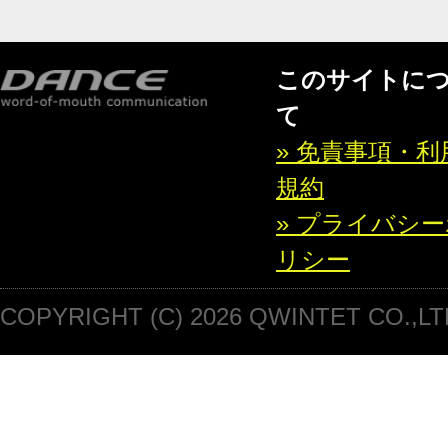
このサイトに
て
» 免責事項・利
規約
» プライバシ
リシー
COPYRIGHT (C) 2026 QWINTET CO.,LT