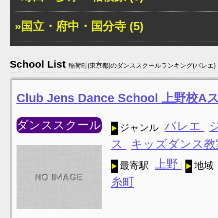
»国立・府中・国分寺 (5)
School List
稲荷町(東京都)のダンススクールランキング(バレエ)
Club Jens Dance School 上野
ダンススクール
バレエ
ジャンル
ス
キッズダンス
上野
最寄駅
地域
糸町