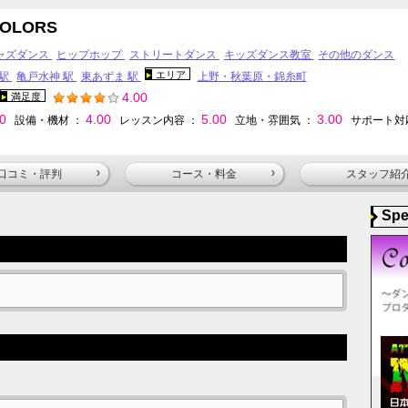
COLORS
ャズダンス
ヒップホップ
ストリートダンス
キッズダンス教室
その他のダンス
エリア
 駅
亀戸水神 駅
東あずま 駅
上野・秋葉原・錦糸町
4.00
満足度
00
4.00
5.00
3.00
設備・機材 ：
レッスン内容 ：
立地・雰囲気 ：
サポート対
口コミ・評判
コース・料金
スタッフ紹
Spe