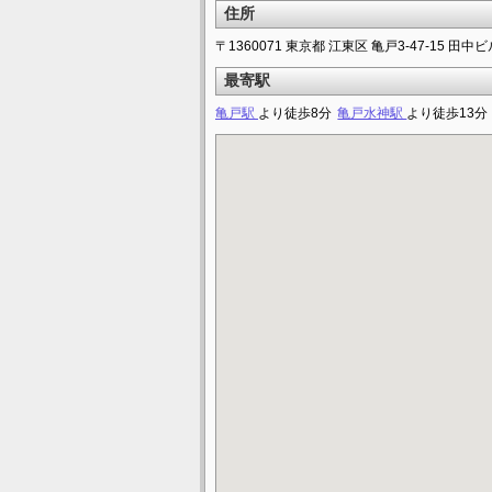
住所
〒1360071 東京都 江東区 亀戸3-47-15 田中ビ
最寄駅
亀戸駅
より徒歩8分
亀戸水神駅
より徒歩13分