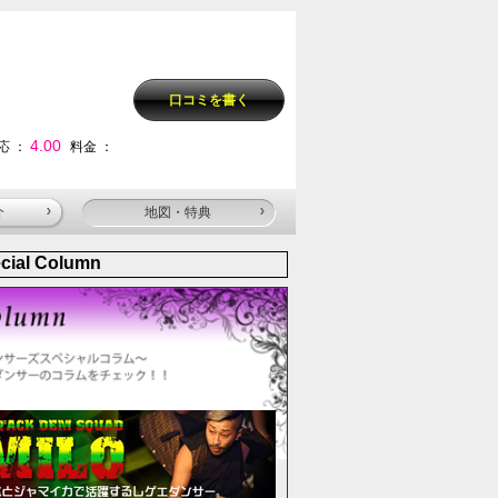
口コミを書く
4.00
応 ：
料金 ：
介
地図・特典
cial Column