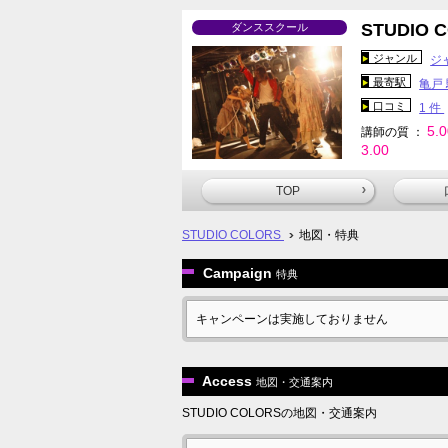
STUDIO 
ダンススクール
ジャンル
ジ
最寄駅
亀戸
口コミ
1 件
5.
講師の質 ：
3.00
TOP
STUDIO COLORS
地図・特典
Campaign
特典
キャンペーンは実施しておりません
Access
地図・交通案内
STUDIO COLORSの地図・交通案内