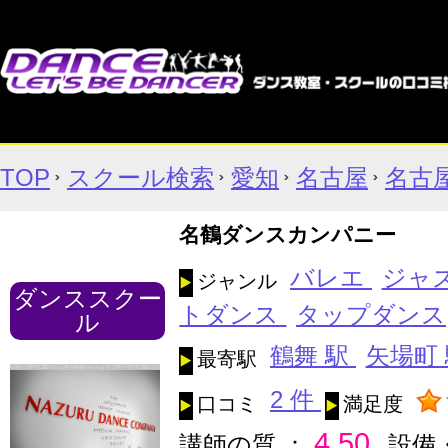
TOP
スクール検索
愛知
名古屋
名古
名鶴ダンスカンパニー
バレエ
ジャ
ジャンル
ダンススクー
トダンス
タップダンス
ル
鶴舞 駅
矢場町
最寄駅
2 件
口コミ
満足度
4.50
講師の質 ：
設備