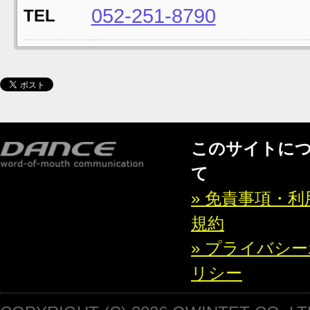
052-251-8790
TEL
このサイトに
て
» 免責事項・利
規約
» プライバシ
リシー