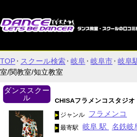
TOP
スクール検索
岐阜
岐阜市
岐阜
室/関教室/知立教室
ダンススクー
ル
CHISAフラメンコスタジオ L
フラメンコ
ジャンル
岐阜 駅
名鉄岐
最寄駅