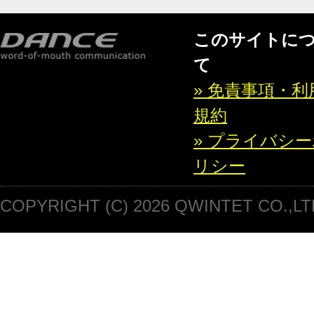
このサイトに
て
» 免責事項・利
規約
» プライバシ
リシー
COPYRIGHT (C) 2026 QWINTET CO.,LT