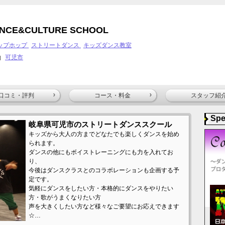
ANCE&CULTURE SCHOOL
ップホップ
ストリートダンス
キッズダンス教室
可児市
|
口コミ・評判
コース・料金
スタッフ紹
Spe
岐阜県可児市のストリートダンススクール
キッズから大人の方までどなたでも楽しくダンスを始め
られます。
ダンスの他にもボイストレーニングにも力を入れてお
り、
今後はダンスクラスとのコラボレーションも企画する予
定です。
気軽にダンスをしたい方・本格的にダンスをやりたい
方・歌がうまくなりたい方
声を大きくしたい方など様々なご要望にお応えできます
☆…