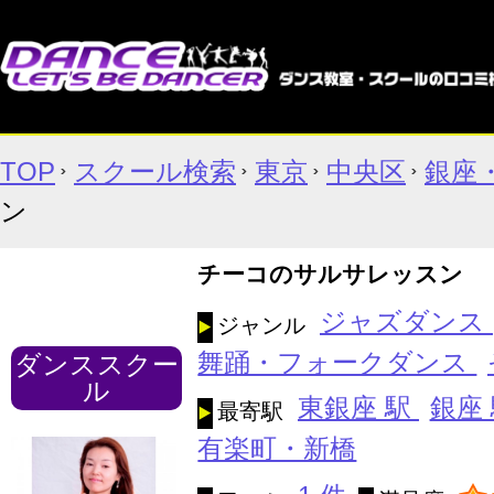
TOP
スクール検索
東京
中央区
銀座
ン
チーコのサルサレッスン
ジャズダンス
ジャンル
舞踊・フォークダンス
ダンススクー
ル
東銀座 駅
銀座
最寄駅
有楽町・新橋