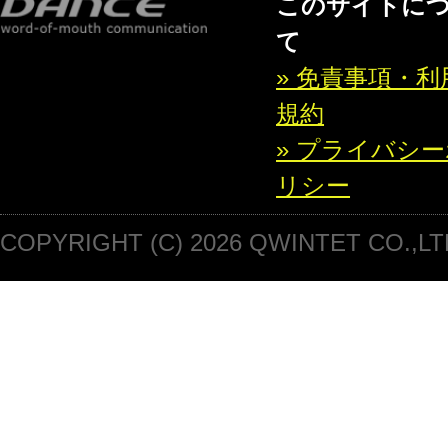
このサイトに
て
» 免責事項・利
規約
» プライバシ
リシー
COPYRIGHT (C) 2026 QWINTET CO.,LT