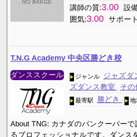
3.00
講師の質:
設備
3.00
囲気:
サポート
T.N.G Academy 中央区勝どき校
ダンススクール
ジャズダ
ジャンル
ズダンス教室
その
勝どき
最寄駅
地
About TNG: カナダのバンクーバ
るプロフェッショナルです。ダンス