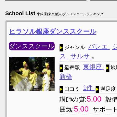
School List
東銀座(東京都)のダンススクールランキング
ヒラソル銀座ダンススクール
ダンススクール
バレエ
ジャンル
ス
サルサ
他
東銀座
最寄駅
地
新橋
1件
口コミ
満足度
5.00
講師の質:
設備
5.00
囲気:
サポート