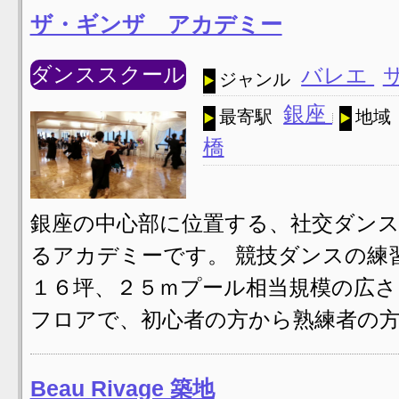
ザ・ギンザ アカデミー
ダンススクール
バレエ
ジャンル
銀座
最寄駅
地域
橋
銀座の中心部に位置する、社交ダン
るアカデミーです。 競技ダンスの練
１６坪、２５ｍプール相当規模の広さ
フロアで、初心者の方から熟練者の方
Beau Rivage 築地