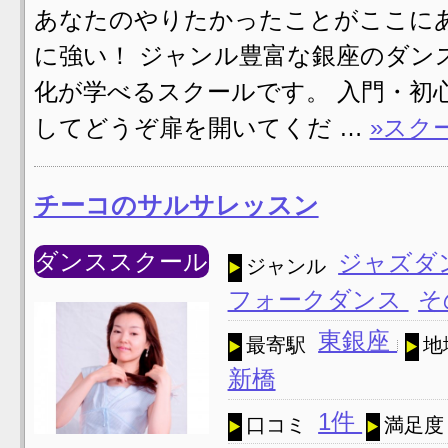
あなたのやりたかったことがここにあ
に強い！ ジャンル豊富な銀座のダン
化が学べるスクールです。 入門・初
してどうぞ扉を開いてくだ …
»スク
チーコのサルサレッスン
ダンススクール
ジャズダ
ジャンル
フォークダンス
そ
東銀座
最寄駅
地
新橋
1件
口コミ
満足度