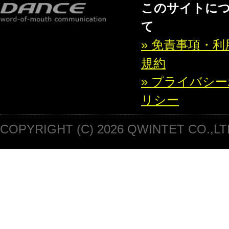
このサイトに
て
» 免責事項・利
規約
» プライバシ
リシー
COPYRIGHT (C) 2026 QWINTET CO.,LT