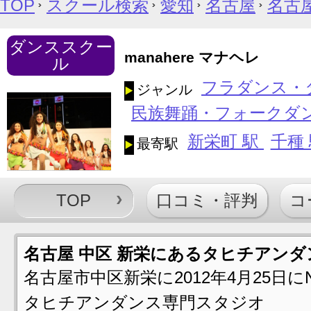
TOP
スクール検索
愛知
名古屋
名古
ダンススクー
manahere マナヘレ
ル
フラダンス・
ジャンル
民族舞踊・フォークダ
新栄町 駅
千種
最寄駅
TOP
口コミ・評判
コ
名古屋 中区 新栄にあるタヒチアンダ
名古屋市中区新栄に2012年4月25日
タヒチアンダンス専門スタジオ