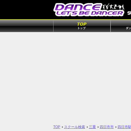
TOP
スクール検索
三重
四日市市
四日市