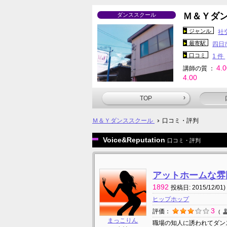
Ｍ＆Ｙダ
ダンススクール
ジャンル
社
最寄駅
四日
口コミ
1 件
4.
講師の質 ：
4.00
TOP
Ｍ＆Ｙダンススクール
口コミ・評判
Voice&Reputation
口コミ・評判
アットホームな雰
1892
投稿日: 2015/12/01)
ヒップホップ
3
評価：
まっこりん
職場の知人に誘われてダン