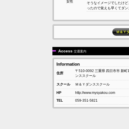
女性
そうなイメージでしたけど
ったので覚えも早くてダンスが
Ｍ＆Ｙ
Access
交通案内
Information
〒510-0092
三重県
四日市市
新町1
住所
ンススクール
スクール
Ｍ＆Ｙダンススクール
HP
http://www.mysyakou.com
TEL
059-351-5821