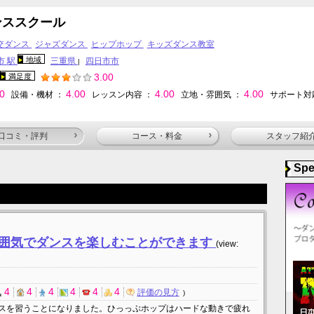
ンススクール
交ダンス
ジャズダンス
ヒップホップ
キッズダンス教室
地域
市 駅
三重県
四日市市
|
3.00
満足度
00
4.00
4.00
4.00
設備・機材 ：
レッスン内容 ：
立地・雰囲気 ：
サポート対
口コミ・評判
コース・料金
スタッフ紹
Spe
囲気でダンスを楽しむことができます
(view:
4
4
4
4
4
4
評価の見方
スを習うことになりました。ひっっぷホップはハードな動きで疲れ