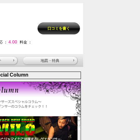
口コミを書く
4.00
応 ：
料金 ：
介
地図・特典
cial Column