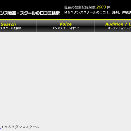
2603
現在の教室登録院数
件
Ｍ＆Ｙダンススクールの口コミ、評判、体験
駅
Ｍ＆Ｙダンススクール