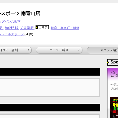
スポーツ 南青山店
ッズダンス教室
エリア
 駅
御成門 駅
芝公園 駅
銀座・有楽町・新橋
ントラルスポーツ
( 4 件)
口コミ・評判
コース・料金
スタッフ紹
Spe