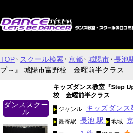
TOP
スクール検索
京都
城陽市
長池
プ～』 城陽市富野校 金曜前半クラス
キッズダンス教室『Step 
校 金曜前半クラス
ダンススクー
キッズダンス
ジャンル
ル
長池 駅
最寄駅
地域