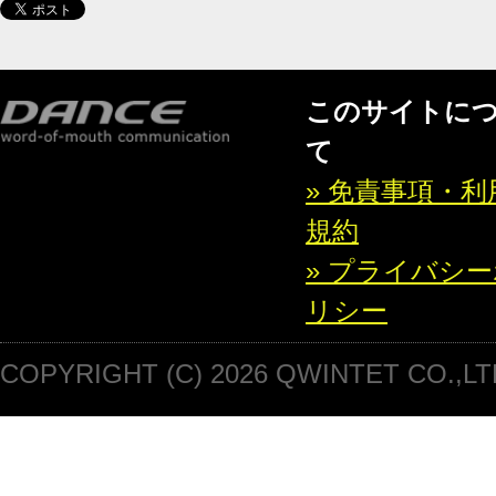
このサイトに
て
» 免責事項・利
規約
» プライバシ
リシー
COPYRIGHT (C) 2026 QWINTET CO.,LT