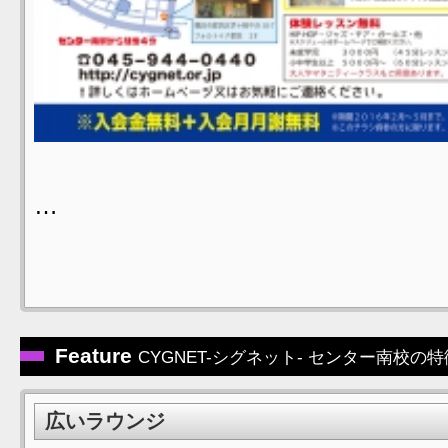
…
Feature
CYGNET-シグネット- センター南校の
広いラウンジ