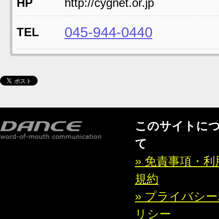
HP
http://cygnet.or.jp
045-944-0440
TEL
このサイトに
て
» 免責事項・利
規約
» プライバシ
リシー