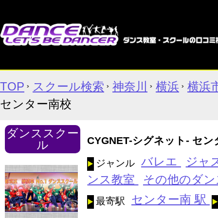
TOP
スクール検索
神奈川
横浜
横浜
センター南校
ダンススクー
CYGNET-シグネット- セ
ル
バレエ
ジャ
ジャンル
ンス教室
その他のダン
センター南 駅
最寄駅