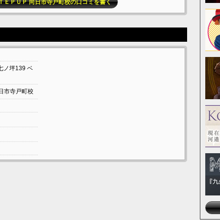
ＴＥＰＵＰ 向日市寺戸町校の口コミを書く
七ノ坪139
ベ
日市寺戸町校