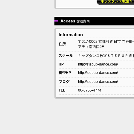
キッズダンス教室Ｓ
Access
交通案内
Information
〒617-0002
京都府
向日市
寺戸町
住所
アティ洛西口5F
スクール
キッズダンス教室ＳＴＥＰＵＰ 向
HP
http://stepup-dance.com/
携帯HP
http://stepup-dance.com/
ブログ
http://stepup-dance.com/
TEL
06-6755-4774