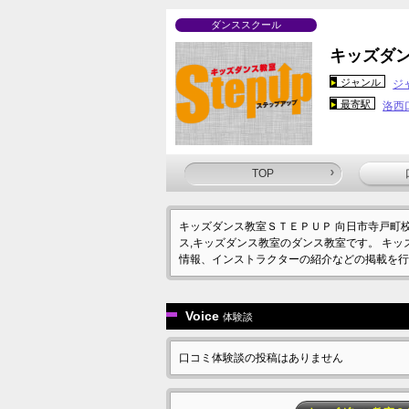
ダンススクール
キッズダ
ジャンル
ジ
最寄駅
洛西
TOP
キッズダンス教室ＳＴＥＰＵＰ 向日市寺戸町校
ス,キッズダンス教室のダンス教室です。 キ
情報、インストラクターの紹介などの掲載を行
Voice
体験談
口コミ体験談の投稿はありません