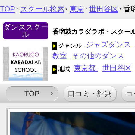
TOP
スクール検索
東京
世田谷区
香
ダンススクー
香瑠鼓カラダラボ・スクー
ル
ジャズダンス
ジャンル
教室
その他のダンス
東京都
世田谷区
地域
|
TOP
口コミ・評判
コ