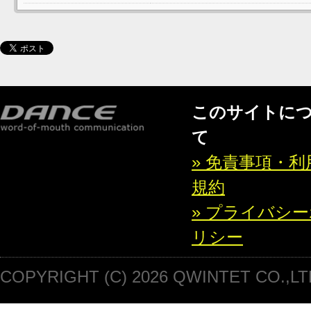
このサイトに
て
» 免責事項・利
規約
» プライバシ
リシー
COPYRIGHT (C) 2026 QWINTET CO.,LT