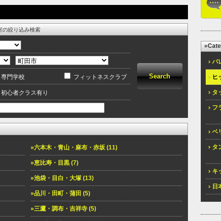
室の絞り込み検索
»Cate
バレ
ヒッ
専門学校
フィットネスクラブ
タッ
初心者クラス有り
フラ
ベリ
タン
»六本木・青山・麻布・赤坂 (11)
»恵比寿・目黒 (7)
キッ
»池袋・目白・大塚 (13)
日本
»品川・田町・蒲田 (5)
»三鷹・調布・吉祥寺 (5)