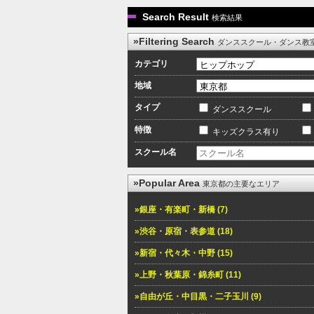
Search Result
検索結果
»Filtering Search
ダンススクール・ダンス教
カテゴリ
地域
タイプ
ダンススクール
特徴
キッズクラス有り
スクール名
»Popular Area
東京都の主要なエリア
»銀座・有楽町・新橋 (7)
»渋谷・原宿・表参道 (18)
»新宿・代々木・中野 (15)
»上野・秋葉原・錦糸町 (11)
»自由が丘・中目黒・二子玉川 (9)