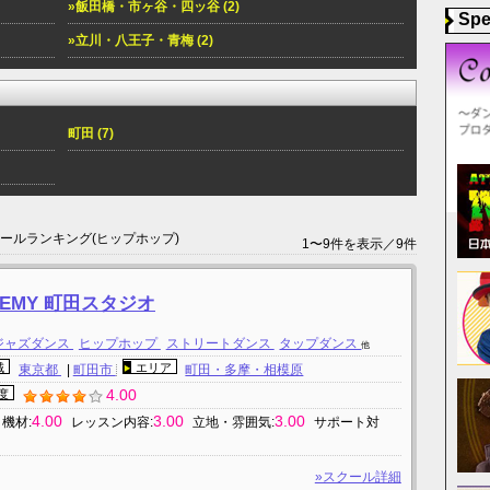
»飯田橋・市ヶ谷・四ッ谷 (2)
Spe
»立川・八王子・青梅 (2)
町田 (7)
クールランキング(ヒップホップ)
1〜9件を表示／9件
CADEMY 町田スタジオ
ジャズダンス
ヒップホップ
ストリートダンス
タップダンス
他
域
エリア
東京都
|
町田市
町田・多摩・相模原
4.00
度
4.00
3.00
3.00
機材:
レッスン内容:
立地・雰囲気:
サポート対
»スクール詳細