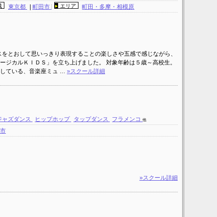
域
エリア
東京都
|
町田市
町田・多摩・相模原
ンスをとおして思いっきり表現することの楽しさや五感で感じながら、
ージカルＫＩＤＳ」を立ち上げました。 対象年齢は５歳～高校生。
している、音楽座ミュ …
»スクール詳細
ジャズダンス
ヒップホップ
タップダンス
フラメンコ
他
田市
»スクール詳細