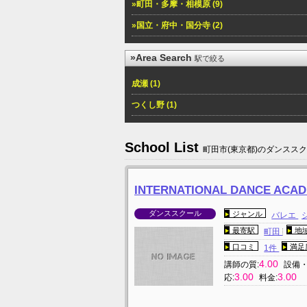
»町田・多摩・相模原 (9)
»国立・府中・国分寺 (2)
»Area Search
駅で絞る
成瀬 (1)
つくし野 (1)
School List
町田市(東京都)のダンスス
INTERNATIONAL DANCE A
ダンススクール
ジャンル
バレエ
最寄駅
地
町田
口コミ
満足
1件
4.00
講師の質:
設備・
3.00
3.00
応:
料金: