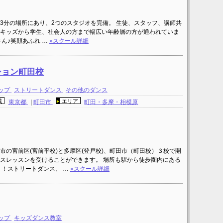
3分の場所にあり、2つのスタジオを完備。 生徒、スタッフ、講師共
キッズから学生、社会人の方まで幅広い年齢層の方が通われていま
ん♪笑顔あふれ …
»スクール詳細
ション町田校
ップ
ストリートダンス
その他のダンス
域
エリア
東京都
|
町田市
町田・多摩・相模原
の宮前区(宮前平校)と多摩区(登戸校)、町田市（町田校）３校で開
スレッスンを受けることができます。 場所も駅から徒歩圏内にある
々！ストリートダンス、 …
»スクール詳細
ップ
キッズダンス教室