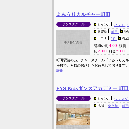
よみうりカルチャー町田
ダンススクール
ジャンル
バレエ
最寄駅
地
町田
口コミ
満足
1件
4.00
講師の質:
設備・
4.00
4.00
応:
料金:
町田駅前のカルチャースクール「よみうりカル
座数で、皆様のお越しをお待ちしております。具体的
詳細
EYS-Kidsダンスアカデミー 
ダンススクール
ジャンル
ジャズダ
地域
東京都
|
町