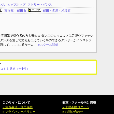
ンス
ヒップホップ
ストリートダンス
域
エリア
東京都
|
町田市
町田・多摩・相模原
な雰囲気で初心者の方も安心☆ ダンスのカッコよさは音楽やファッシ
ダンスを通して文化も伝えていく事のできるダンサーがインストラ
通して、ここに通う一人 …
»スクール詳細
す
口コミを見る（全1件）
このサイトについて
教室・スクール向け情報
» 免責事項・利用規約
» 管理画面ログイン
» プライバシーポリシー
» お問い合わせ