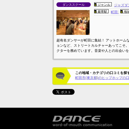
ダンススクール
ジャンル
ジャズダ
最寄駅
地
町田
超有名ダンサーが町田に集結！ アットホーム
ョンなど、ストリートカルチャーあってこそ。
クターを務めています。音楽や人との出会いを
この地域・カテゴリの口コミを探
町田市(東京都)のヒップホップの