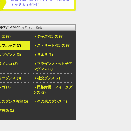
ミを見る（全1件）
gory Search
カテゴリー検索
エ (5)
ジャズダンス (5)
プホップ (7)
ストリートダンス (5)
プダンス (2)
サルサ (3)
メンコ (2)
フラダンス・タヒチア
ンダンス (2)
ーダンス (3)
社交ダンス (2)
ゴ (3)
民族舞踊・フォークダ
ンス (2)
ズダンス教室 (5)
その他のダンス (4)
舞踊 (1)