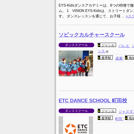
EYS-Kidsダンスアカデミーは、8つの特徴
ム。 1 VISION EYS-Kidsは、スト
す。 ダンスレッスンを通じて、お子様 …
»ス
ソピックカルチャースクール
ダンススクール
ジャンル
バレエ
ンス
他
最寄駅
地
成瀬
ETC DANCE SCHOOL 町田校
ダンススクール
ジャンル
ジャズダ
最寄駅
地
町田