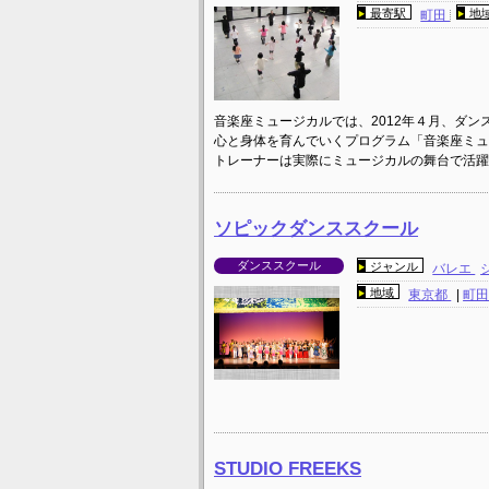
最寄駅
地
町田
音楽座ミュージカルでは、2012年４月、ダ
心と身体を育んでいくプログラム「音楽座ミュ
トレーナーは実際にミュージカルの舞台で活躍
ソピックダンススクール
ダンススクール
ジャンル
バレエ
地域
東京都
|
町
STUDIO FREEKS