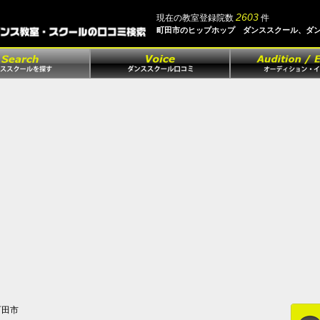
2603
現在の教室登録院数
件
町田市のヒップホップ ダンススクール、ダ
田市