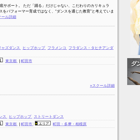
で徹底サポート。 ただ「踊る」だけじゃない、こだわりのカリキュラ
リートダンスをパフォーマー育成ではなく、“ダンスを通じた教育”と考えていま
クール詳細
ジャズダンス
ヒップホップ
フラメンコ
フラダンス・タヒチアンダ
域
東京都
|
町田市
»スクール詳細
ンス
ヒップホップ
ストリートダンス
域
エリア
東京都
|
町田市
町田・多摩・相模原