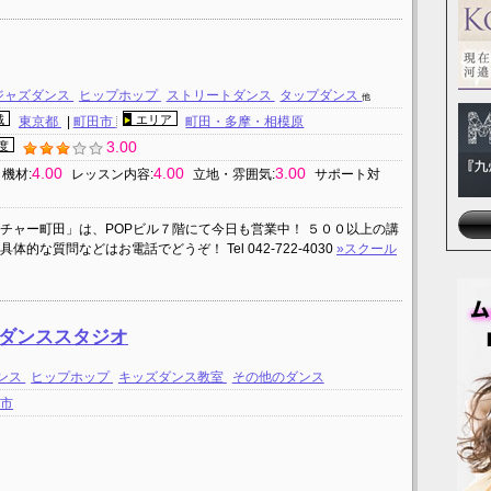
ジャズダンス
ヒップホップ
ストリートダンス
タップダンス
他
域
エリア
東京都
|
町田市
町田・多摩・相模原
3.00
度
4.00
4.00
3.00
機材:
レッスン内容:
立地・雰囲気:
サポート対
チャー町田」は、POPビル７階にて今日も営業中！ ５００以上の講
な質問などはお電話でどうぞ！ Tel 042-722-4030
»スクール
町田ダンススタジオ
ンス
ヒップホップ
キッズダンス教室
その他のダンス
田市