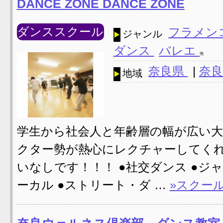
DANCE ZONE DANCE ZONE
ダンススクール
フラメン
ジャンル
ダンス
バレエ
他
奈良県
|
奈良
地域
学生から社会人と年齢層の幅が広い大人気
クター勢が熱心にレクチャーしてく
いなしです！！！ ●社交ダンス ●ジ
ーカル ●ストリート・ダ …
»スクー