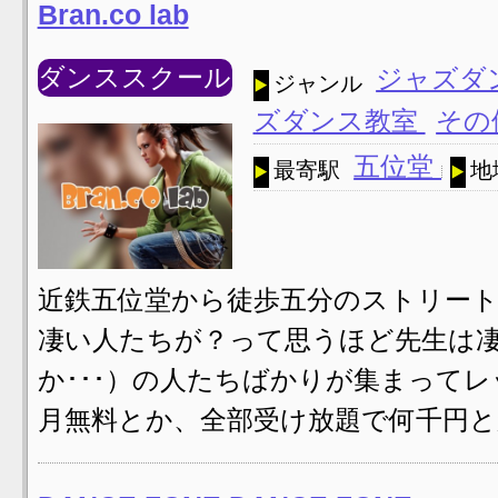
Bran.co lab
ダンススクール
ジャズダ
ジャンル
ズダンス教室
その
五位堂
最寄駅
地
近鉄五位堂から徒歩五分のストリート
凄い人たちが？って思うほど先生は
か･･･）の人たちばかりが集まって
月無料とか、全部受け放題で何千円と