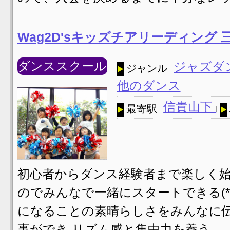
Wag2D'sキッズチアリーディング
ダンススクール
ジャズダ
ジャンル
他のダンス
信貴山下
最寄駅
初心者からダンス経験者まで楽しく始
のでみんなで一緒にスタートできる(*^
になることの素晴らしさをみんなに伝
事ができ リズム感と集中力を養う …