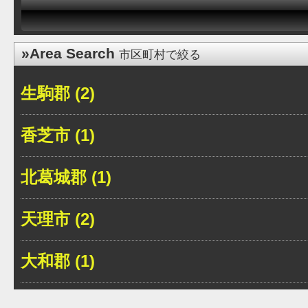
»Area Search
市区町村で絞る
生駒郡 (2)
香芝市 (1)
北葛城郡 (1)
天理市 (2)
大和郡 (1)