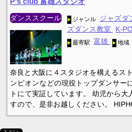
P's club 富雄スタジオ
ダンススクール
ジャズダ
ジャンル
ズダンス教室
K-P
富雄
最寄駅
地域
奈良と大阪に４スタジオを構えるスト
ンピオンなどの現役トップダンサー
トにて実証しています。 幼児から大
すので、是非お越しください。 HIPHOP