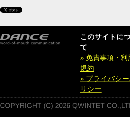
このサイトに
て
» 免責事項・利
規約
» プライバシ
リシー
COPYRIGHT (C) 2026 QWINTET CO.,LT