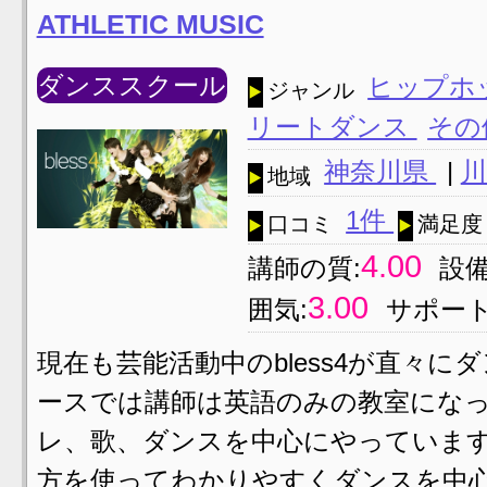
ATHLETIC MUSIC
ダンススクール
ヒップホ
ジャンル
リートダンス
その
神奈川県
|
地域
1件
口コミ
満足度
4.00
講師の質:
設備
3.00
囲気:
サポート
現在も芸能活動中のbless4が直々
ースでは講師は英語のみの教室にな
レ、歌、ダンスを中心にやっています
方を使ってわかりやすくダンスを中心