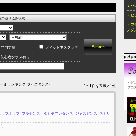
バレ
ヒッ
室の絞り込み検索
フ
ンダン
専門学校
フィットネスクラブ
Spe
初心者クラス有り
クールランキング(ジャズダンス)
1〜1件を表示／1件
ヒップホップ
フラダンス・タヒチアンダンス
ジャズダンス
ストリ
島市