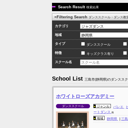
Search Result
検索結果
»Filtering Search
ダンススクール・ダンス教
カテゴリ
地域
タイプ
ダンススクール
特徴
キッズクラス有り
スクール名
School List
三島市(静岡県)のダンスス
ホワイトローズアカデミー
ダンススクール
ジャンル
バレエ
ートダンス
他
地域
静岡県
|
三