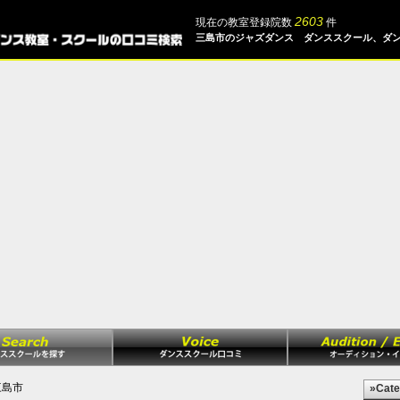
2603
現在の教室登録院数
件
三島市のジャズダンス ダンススクール、ダ
島市
»Cate