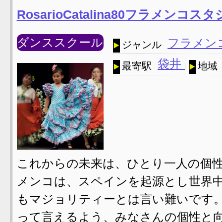
RosarioCatalina80フラメンコ
ダンススクール
フラメン
ジャンル
袋井
最寄駅
地域
これからの未来は、ひとり一人の個
メンコは、スペインを起源とし世界
もマジョリティーとは言い難いです
って言えるよう、みなさんの個性と向