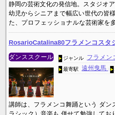
静岡の芸術文化の発信地。スタジオ
幼児からシニアまで幅広い世代の皆
た、プロフェッショナルな芸術家を
RosarioCatalina80フラメンコ
ダンススクール
フラメン
ジャンル
遠州曳馬
最寄駅
講師は、フラメンコ舞踊という ダン
ラシック）音楽も 併せて勉強してお