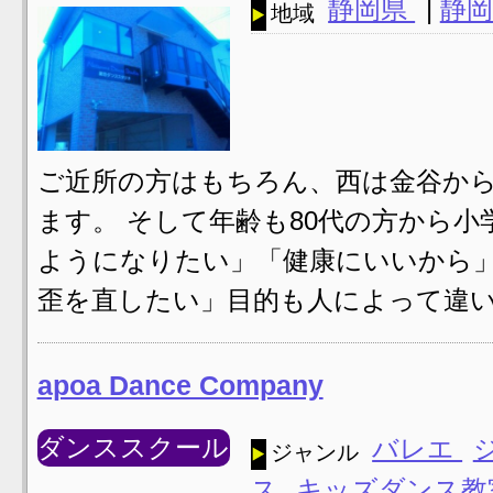
静岡県
|
静岡
地域
ご近所の方はもちろん、西は金谷か
ます。 そして年齢も80代の方から
ようになりたい」「健康にいいから
歪を直したい」目的も人によって違い
apoa Dance Company
ダンススクール
バレエ
ジャンル
ス
キッズダンス