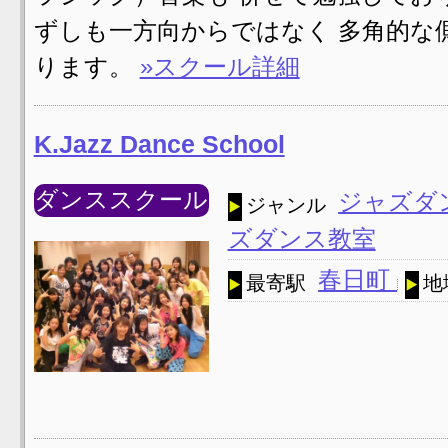
ずしも一方向からではなく 多角的な
ります。
»スクール詳細
K.Jazz Dance School
ダンススクール
ジャズダ
ジャンル
ズダンス教室
春日町
最寄駅
地