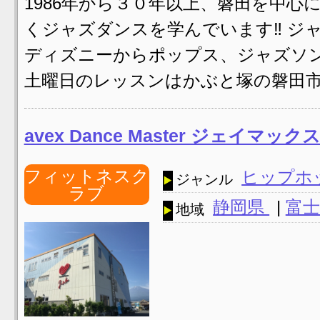
1986年から３０年以上、磐田を中心
くジャズダンスを学んでいます‼ ジ
ディズニーからポップス、ジャズソ
土曜日のレッスンはかぶと塚の磐田市
avex Dance Master ジェイマック
フィットネスク
ヒップホ
ジャンル
ラブ
静岡県
|
富士
地域