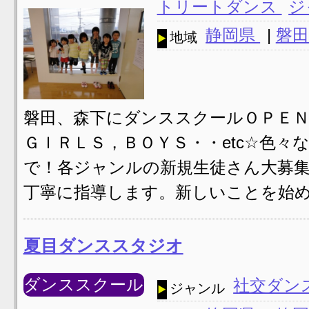
トリートダンス
ジ
静岡県
|
磐田
地域
磐田、森下にダンススクールＯＰＥＮ
ＧＩＲＬＳ，ＢＯＹＳ・・etc☆色
で！各ジャンルの新規生徒さん大募
丁寧に指導します。新しいことを始め
夏目ダンススタジオ
ダンススクール
社交ダン
ジャンル