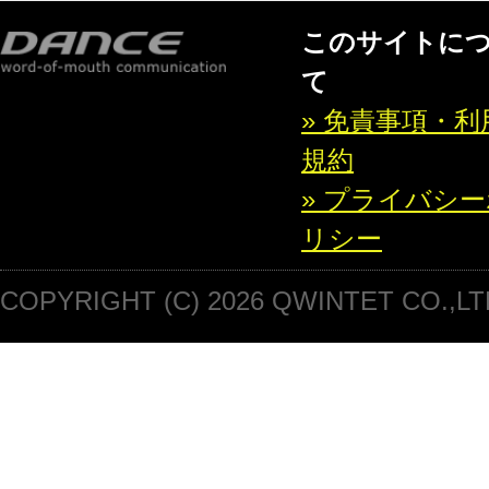
このサイトに
て
» 免責事項・利
規約
» プライバシ
リシー
COPYRIGHT (C) 2026 QWINTET CO.,LT