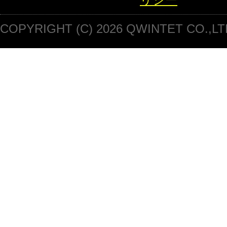
COPYRIGHT (C) 2026 QWINTET CO.,LT