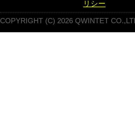
リシー
COPYRIGHT (C) 2026 QWINTET CO.,LT