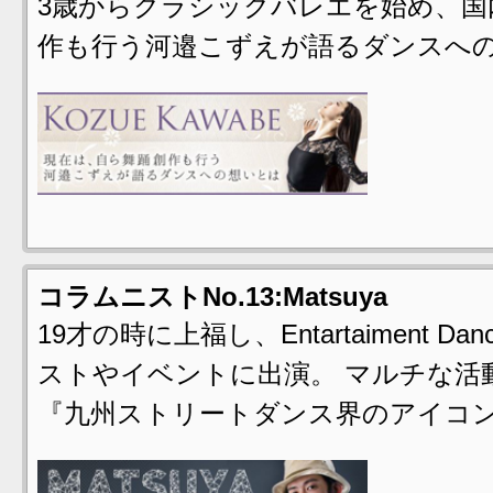
3歳からクラシックバレエを始め、国
作も行う河邉こずえが語るダンスへの
コラムニストNo.13:Matsuya
19才の時に上福し、Entartaiment Da
ストやイベントに出演。 マルチな活
『九州ストリートダンス界のアイコ