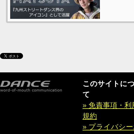
このサイトに
て
» 免責事項・利
規約
» プライバシ