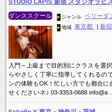
STUDIO LAPIS 新宿 スタジオ
ダンススクール
ベリーダ
ジャンル
東京都
|
新宿
地域
入門～上級まで目的別にクラスを選
らやさしく丁寧に指導してくれるの
ンの体験もOK！忙しい方でも都合に
せくださいネ♪ 03-3353-0688 info@a
Estudio Y 東京・神奈川・茨城