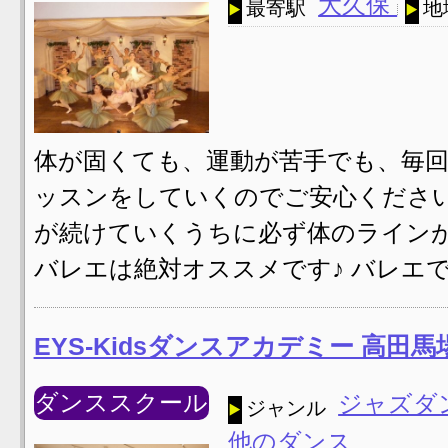
大久保
最寄駅
地
体が固くても、運動が苦手でも、毎
ッスンをしていくのでご安心ください
が続けていくうちに必ず体のラインが
バレエは絶対オススメです♪ バレエ
EYS-Kidsダンスアカデミー 高田
ダンススクール
ジャズダ
ジャンル
他のダンス