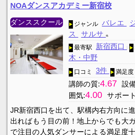
NOAダンスアカデミー新宿校
ダンススクール
バレエ
ジャンル
ス
サルサ
他
新宿西口
最寄駅
木・中野
3件
口コミ
満足度
4.67
講師の質:
設備
4.00
囲気:
サポート
JR新宿西口を出て、駅構内右方向に
出ればもう目の前！地上からでも大
で注目の人気ダンサーによる満足度