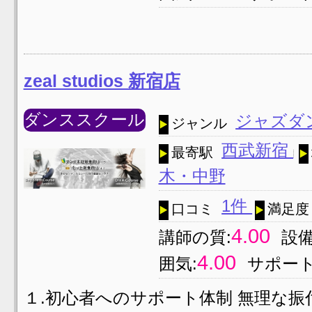
zeal studios 新宿店
ダンススクール
ジャズダ
ジャンル
西武新宿
最寄駅
木・中野
1件
口コミ
満足度
4.00
講師の質:
設備
4.00
囲気:
サポート
１.初心者へのサポート体制 無理な