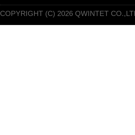
COPYRIGHT (C) 2026 QWINTET CO.,LT