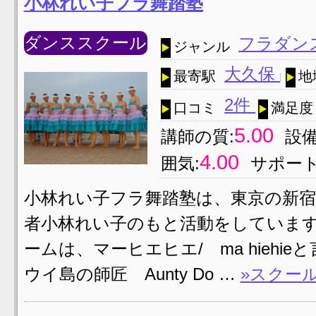
小林れい子フラ舞踏塾
ダンススクール
フラダン
ジャンル
大久保
最寄駅
地
2件
口コミ
満足度
5.00
講師の質:
設備
4.00
囲気:
サポート
小林れい子フラ舞踏塾は、東京の新
者小林れい子のもと活動をしています
ームは、マーヒエヒエ/ ma hieh
ウイ島の師匠 Aunty Do …
»スクー