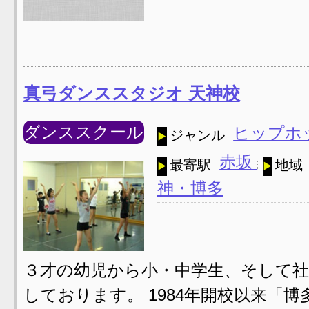
真弓ダンススタジオ 天神校
ダンススクール
ヒップホ
ジャンル
赤坂
最寄駅
地域
神・博多
３才の幼児から小・中学生、そして社
しております。 1984年開校以来「