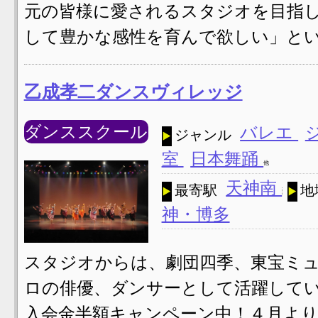
元の皆様に愛されるスタジオを目指
して豊かな感性を育んで欲しい」とい
乙成孝二ダンスヴィレッジ
ダンススクール
バレエ
ジャンル
室
日本舞踊
他
天神南
最寄駅
地
神・博多
スタジオからは、劇団四季、東宝ミ
ロの俳優、ダンサーとして活躍してい
入会金半額キャンペーン中！４月より