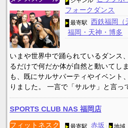
ジャンル
フォークダンス
西鉄福岡（
最寄駅
福岡・天神・博多
いまや世界中で踊られているダンス
るだけで何だか体が自然と動いてし
も、既にサルサパーティやイベント
りました。 一言で「サルサ」と言って
SPORTS CLUB NAS 福岡店
フィットネスク
赤坂
最寄駅
地域