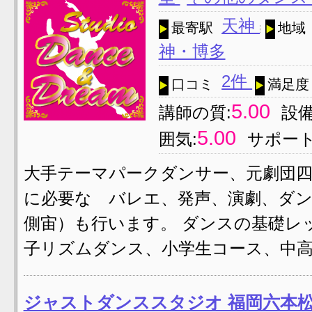
天神
最寄駅
地域
神・博多
2件
口コミ
満足度
5.00
講師の質:
設備
5.00
囲気:
サポート
大手テーマパークダンサー、元劇団四
に必要な バレエ、発声、演劇、ダ
側宙）も行います。 ダンスの基礎レ
子リズムダンス、小学生コース、中高
ジャストダンススタジオ 福岡六本