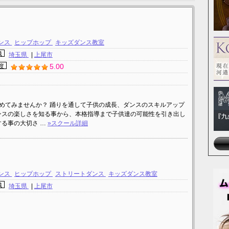
ンス
ヒップホップ
キッズダンス教室
域
埼玉県
|
上尾市
5.00
度
じめてみませんか？ 踊りを通して子供の成長、ダンスのスキルアップ
ンスの楽しさを知る事から、本格指導まで子供達の可能性を引き出し
する事の大切さ …
»スクール詳細
ンス
ヒップホップ
ストリートダンス
キッズダンス教室
域
埼玉県
|
上尾市