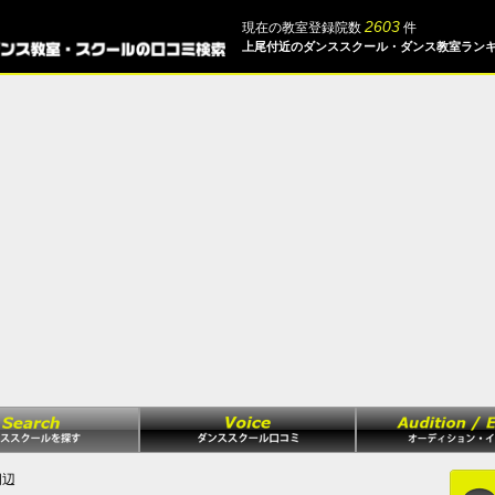
2603
現在の教室登録院数
件
上尾付近のダンススクール・ダンス教室ラン
周辺