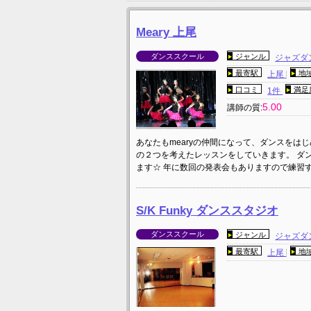
Meary 上尾
ダンススクール
ジャンル
ジャズダ
最寄駅
地
上尾
口コミ
満足
1件
5.00
講師の質:
あなたもmearyの仲間になって、ダンスをは
の２つを考えたレッスンをしていきます。 ダ
ます☆ 年に数回の発表会もありますので練習
S/K Funky ダンススタジオ
ダンススクール
ジャンル
ジャズダ
最寄駅
地
上尾