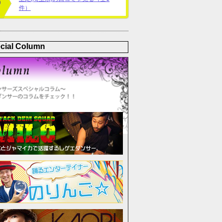
件）
cial Column