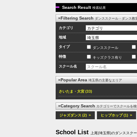
Search Result
検索結果
»Filtering Search
ダンススクール・ダンス教
カテゴリ
地域
タイプ
ダンススクール
特徴
キッズクラス有り
スクール名
»Popular Area
埼玉県の主要なエリア
さいたま・大宮 (33)
»Category Search
カテゴリーでスクールを検
ジャズダンス (2) >
ヒップホップ (1) >
School List
上尾(埼玉県)のダンススク