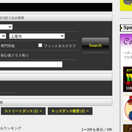
室の絞り込み検索
Spe
専門学校
フィットネスクラブ
初心者クラス有り
索
ストリートダンス (1) >
キッズダンス教室 (2) >
ールランキング
1〜3件を表示／3件