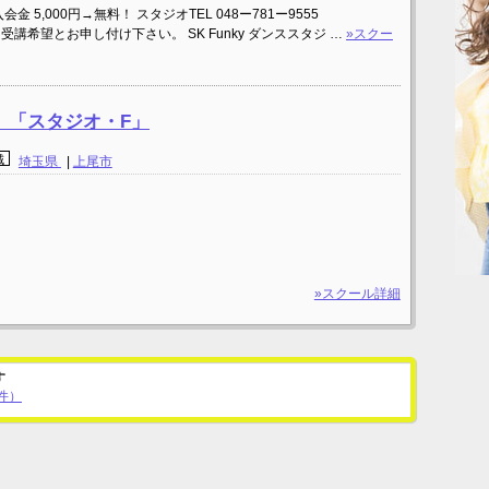
 5,000円→無料！ スタジオTEL 048ー781ー9555
ケーダンス受講希望とお申し付け下さい。 SK Funky ダンススタジ …
»スクー
 「スタジオ・F」
域
埼玉県
|
上尾市
»スクール詳細
す
件）