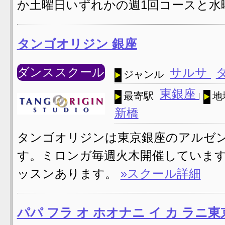
か土曜日いずれかの週1回コースと水
タンゴオリジン 銀座
ダンススクール
サルサ
ジャンル
東銀座
最寄駅
地
新橋
タンゴオリジンは東京銀座のアルゼ
す。ミロンガ毎週火木開催していま
ッスンあります。
»スクール詳細
パパ フラ オ ホオナニ イ カ ラ