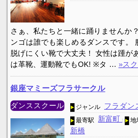
さぁ、私たちと一緒に踊りませんか？
ンゴは誰でも楽しめるダンスです。 
脱げにくい靴で大丈夫！ 女性は踵が
は革靴、運動靴でもOK! ※タ …
»ス
銀座マミーズフラサークル
ダンススクール
フラダン
ジャンル
新富町
最寄駅
地
新橋