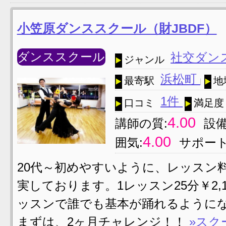
小笠原ダンススクール（財JBDF）
ダンススクール
社交ダン
ジャンル
浜松町
最寄駅
地
1件
口コミ
満足度
4.00
講師の質:
設備
4.00
囲気:
サポート
20代～初めやすいように、レッスン
実しております。1レッスン25分￥2,
ッスンで誰でも基本が踊れるようにな
まずは、2ヶ月チャレンジ！！
»スク