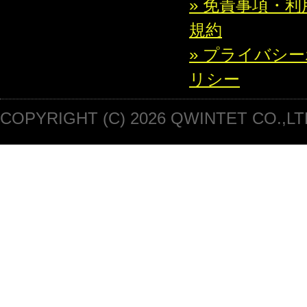
» 免責事項・利
規約
» プライバシ
リシー
COPYRIGHT (C) 2026 QWINTET CO.,LT