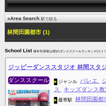
»Area Search
駅で絞る
林間田園都市 (1)
School List
橋本市(和歌山県)のダンススクールランキング(スト
ジッピーダンススタジオ 林間スタ
ダンススクール
バレエ
ジャンル
ス
キッズダンス
林間田園都
最寄駅